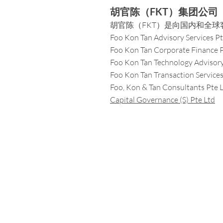
胡官陈（FKT）集团公司
胡官陈（FKT）是向国内和全
Foo Kon Tan Advisory Services P
Foo Kon Tan Corporate Finance P
Foo Kon Tan Technology Advisor
Foo Kon Tan Transaction Services
Foo, Kon & Tan Consultants Pte 
Capital Governance (S) Pte Ltd
Contact u
Have a question for us?
Drop 
email
.