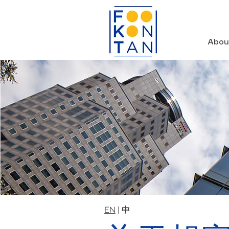
Abou
EN
|
中